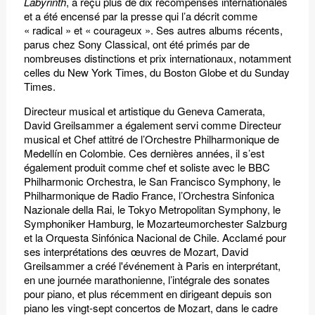
Labyrinth
, a reçu plus de dix récompenses internationales
et a été encensé par la presse qui l’a décrit comme
« radical » et « courageux ». Ses autres albums récents,
parus chez Sony Classical, ont été primés par de
nombreuses distinctions et prix internationaux, notamment
celles du New York Times, du Boston Globe et du Sunday
Times.
Directeur musical et artistique du Geneva Camerata,
David Greilsammer a également servi comme Directeur
musical et Chef attitré de l’Orchestre Philharmonique de
Medellín en Colombie. Ces dernières années, il s’est
également produit comme chef et soliste avec le BBC
Philharmonic Orchestra, le San Francisco Symphony, le
Philharmonique de Radio France, l’Orchestra Sinfonica
Nazionale della Rai, le Tokyo Metropolitan Symphony, le
Symphoniker Hamburg, le Mozarteumorchester Salzburg
et la Orquesta Sinfónica Nacional de Chile. Acclamé pour
ses interprétations des œuvres de Mozart, David
Greilsammer a créé l'événement à Paris en interprétant,
en une journée marathonienne, l’intégrale des sonates
pour piano, et plus récemment en dirigeant depuis son
piano les vingt-sept concertos de Mozart, dans le cadre